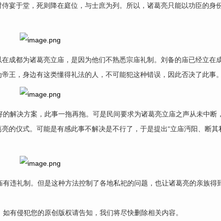
时侍宴于堂，死则降在庭位，与士庶为列。所以，诸葛亮只能以功臣的身
在成都为诸葛亮立庙，是因为他们不熟悉宗庙礼制。刘备的庙已经立在
为帝王，身边有这类懂得礼法的人，不可能犯这种错误，因此否决了此事
的解决方案，此事一拖再拖。可是民间要求为诸葛亮立庙之声从未中断
亮的仪式。可能是有感此事不解决是不行了，于是提出“立庙沔阳、断其
有违礼制。但是这种方法控制了各地私祀的问题，也让诸葛亮的亲族得
，如有侵犯您的原创版权请告知，我们将尽快删除相关内容。