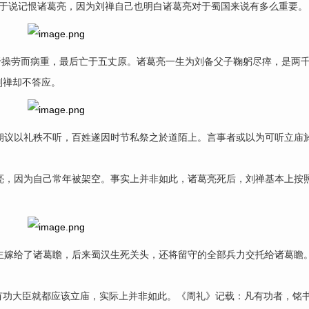
至于说记恨诸葛亮，因为刘禅自己也明白诸葛亮对于蜀国来说有多么重要。
操劳而病重，最后亡于五丈原。诸葛亮一生为刘备父子鞠躬尽瘁，是两
刘禅却不答应。
议以礼秩不听，百姓遂因时节私祭之於道陌上。言事者或以为可听立庙
，因为自己常年被架空。事实上并非如此，诸葛亮死后，刘禅基本上按
嫁给了诸葛瞻，后来蜀汉生死关头，还将留守的全部兵力交托给诸葛瞻
功大臣就都应该立庙，实际上并非如此。《周礼》记载：凡有功者，铭