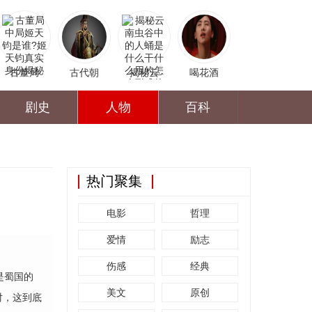
古董局
古代朝
揭秘云
喝花酒
剧史
人物
百科
热门聚集
电影
哲理
爱情
励志
伤感
经典
是蜀国的
美文
原创
对，这到底