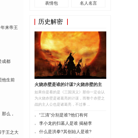
表情包
名人名言
历史解密
千年来帝王
於成都
照他生前
火烧赤壁是谁的计谋?火烧赤壁的主
如果你是看的是《三国演义》那你一定会认
为火烧赤壁是诸葛亮的计谋，而整个赤壁之
战的主人公也是诸葛亮，不过事 ...
。那么，
“三清”分别是谁?他们有何
李小龙的扫墓人是谁 揭秘李
什么是洪拳?其创始人是谁?
书于王之大