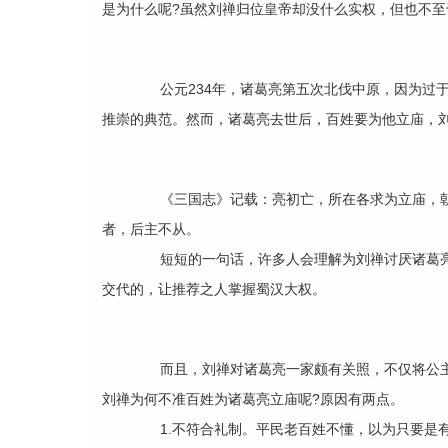
是为什么呢?虽然刘禅归位皇帝却没什么实权，但也不
公元234年，诸葛亮第五次北伐中原，因为过于
推崇的典范。然而，诸葛亮去世后，百姓要为他立庙，
《三国志》记载：亮初亡，所在各求为立庙，朝
者，后主不从。
短短的一句话，许多人会理解为刘禅讨厌诸葛亮
交代的，让推荐之人掌握蜀汉大权。
而且，刘禅对诸葛亮一家颇有关照，不仅将公主
刘禅为何不准百姓为诸葛亮立庙呢?原因有两点。
1.不符合礼制。平民老百姓不懂，以为只要是有