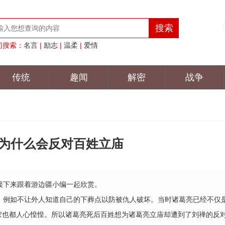
门搜索：
名言
|
励志
|
温柔
|
爱情
传统
趣闻
解密
战争
禅为什么会反对百姓立庙
下来跟着游边疆小编一起欣赏。
例如不让外人知道自己的下葬点以防被仇人破坏。当时诸葛亮已经不仅
家也都人心惶惶。所以诸葛亮死后百姓想为诸葛亮立庙却遭到了刘禅的反