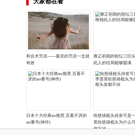
大家都在看
和合术咒语——最灵的咒语一念就
雍正初期的朝坛三巨头
有效
此人的结局能够圆满
日本十大经典av推荐,百看不厌的
给慈禧梳头掉发可是一
av番号(神作)
英给慈禧梳头为什么
都不掉