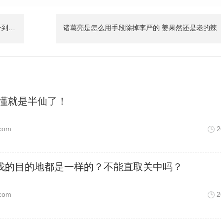
朱三太子为什么会有那么大的号召力 朱三太子到底是什么身份
诸葛亮是怎么用手段除掉李严的 姜果然还是老的辣
看懂就是半仙了！
com
2
伐的目的地都是一样的？不能直取关中吗？
com
2