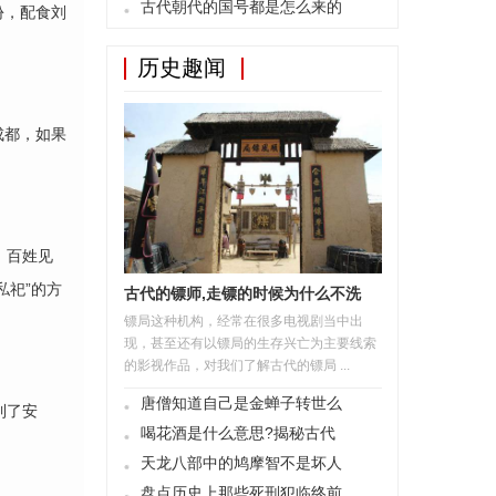
古代朝代的国号都是怎么来的
份，配食刘
历史趣闻
成都，如果
。
，百姓见
私祀”的方
古代的镖师,走镖的时候为什么不洗
镖局这种机构，经常在很多电视剧当中出
现，甚至还有以镖局的生存兴亡为主要线索
的影视作品，对我们了解古代的镖局 ...
唐僧知道自己是金蝉子转世么
到了安
喝花酒是什么意思?揭秘古代
天龙八部中的鸠摩智不是坏人
盘点历史上那些死刑犯临终前