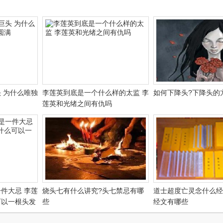
 为什么唯独
李莲英到底是一个什么样的太监 李
如何下降头?下降头的
莲英和光绪之间有仇吗
件大忌 李莲
烧头七有什么讲究?头七禁忌有哪
道士超度亡灵念什么经
可以一根头发
些
经文有哪些