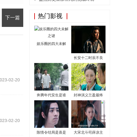
热门影视
下一篇
娱乐圈的四大未解
长安十二时辰不良
023-02-20
奔腾年代安生是谁
封神演义兰盈最终
023-02-20
陈情令结局是喜是
大宋北斗司薛凉主