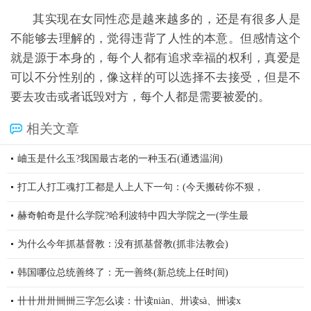
其实现在女同性恋是越来越多的，还是有很多人是
不能够去理解的，觉得违背了人性的本意。但感情这个
就是源于本身的，每个人都有追求幸福的权利，真爱是
可以不分性别的，像这样的可以选择不去接受，但是不
要去攻击或者诋毁对方，每个人都是需要被爱的。
相关文章
岫玉是什么玉?我国最古老的一种玉石(通透温润)
打工人打工魂打工都是人上人下一句：(今天搬砖你不狠，
赫奇帕奇是什么学院?哈利波特中四大学院之一(学生最
为什么今年抓基督教：没有抓基督教(抓非法教会)
韩国哪位总统善终了：无一善终(新总统上任时间)
卄卄卅卅卌卌三字怎么读：卄读niàn、卅读sà、卌读x